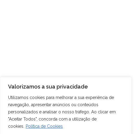
Destaques
Documentação
Blog Categories
Destaques
Documentação
Valorizamos a sua privacidade
Utilizamos cookies para melhorar a sua experiência de
navegação, apresentar anúncios ou conteúdos
personalizados e analisar o nosso tráfego. Ao clicar em
"Aceitar Todos", concorda com a utilização de
cookies.
Política de Cookies
Conservatório – Escola das Artes da Madeira, Eng.º Luiz