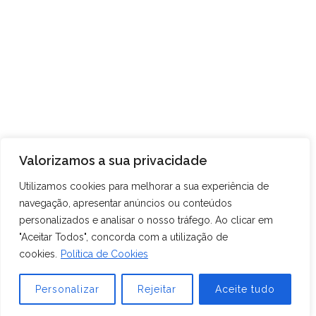
Exibir site do Local
Interrupção Letiva – Curso Profissional
Recital do Estúdio de
Ópera e Teatro Musical
de Instrumentista e Curso Profissional de
do Conservatório
Instrumentista de Jazz
Valorizamos a sua privacidade
Utilizamos cookies para melhorar a sua experiência de
navegação, apresentar anúncios ou conteúdos
personalizados e analisar o nosso tráfego. Ao clicar em
"Aceitar Todos", concorda com a utilização de
cookies.
Política de Cookies
Conservatório – Escola das Artes da Madeira, Eng.º Luiz
Peter Clode © 2026 | Tel. +351 291 200 590 | Email:
Personalizar
Rejeitar
Aceite tudo
geral.conservatorio@edu.madeira.gov.pt