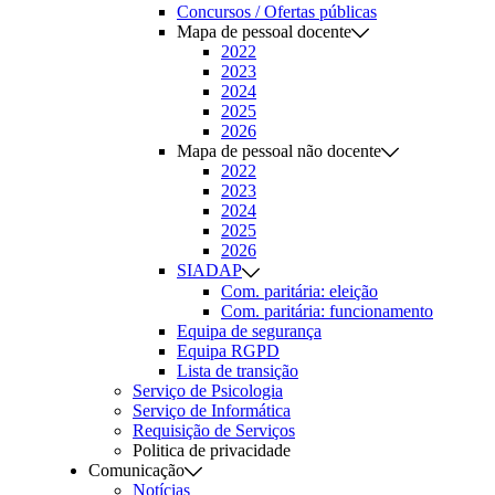
Concursos / Ofertas públicas
Mapa de pessoal docente
2022
2023
2024
2025
2026
Mapa de pessoal não docente
2022
2023
2024
2025
2026
SIADAP
Com. paritária: eleição
Com. paritária: funcionamento
Equipa de segurança
Equipa RGPD
Lista de transição
Serviço de Psicologia
Serviço de Informática
Requisição de Serviços
Politica de privacidade
Comunicação
Notícias