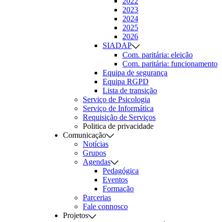
2022
2023
2024
2025
2026
SIADAP
Com. paritária: eleição
Com. paritária: funcionamento
Equipa de segurança
Equipa RGPD
Lista de transição
Serviço de Psicologia
Serviço de Informática
Requisição de Serviços
Politica de privacidade
Comunicação
Notícias
Grupos
Agendas
Pedagógica
Eventos
Formação
Parcerias
Fale connosco
Projetos