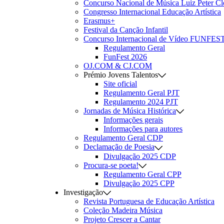
Concurso Nacional de Música Luiz Peter C
Congresso Internacional Educação Artística
Erasmus+
Festival da Canção Infantil
Concurso Internacional de Vídeo FUNFES
Regulamento Geral
FunFest 2026
OJ.COM & CJ.COM
Prémio Jovens Talentos
Site oficial
Regulamento Geral PJT
Regulamento 2024 PJT
Jornadas de Música Histórica
Informações gerais
Informações para autores
Regulamento Geral CDP
Declamação de Poesia
Divulgação 2025 CDP
Procura-se poeta!
Regulamento Geral CPP
Divulgação 2025 CPP
Investigação
Revista Portuguesa de Educação Artística
Coleção Madeira Música
Projeto Crescer a Cantar