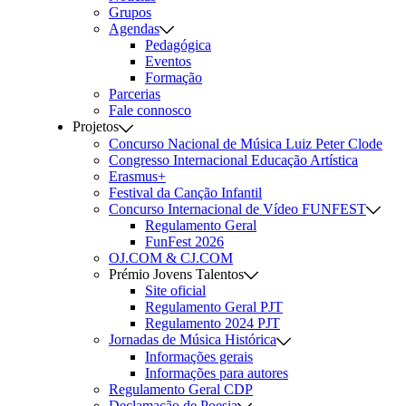
Grupos
Agendas
Pedagógica
Eventos
Formação
Parcerias
Fale connosco
Projetos
Concurso Nacional de Música Luiz Peter Clode
Congresso Internacional Educação Artística
Erasmus+
Festival da Canção Infantil
Concurso Internacional de Vídeo FUNFEST
Regulamento Geral
FunFest 2026
OJ.COM & CJ.COM
Prémio Jovens Talentos
Site oficial
Regulamento Geral PJT
Regulamento 2024 PJT
Jornadas de Música Histórica
Informações gerais
Informações para autores
Regulamento Geral CDP
Declamação de Poesia