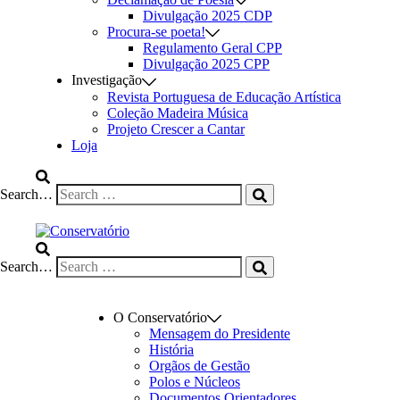
Divulgação 2025 CDP
Procura-se poeta!
Regulamento Geral CPP
Divulgação 2025 CPP
Investigação
Revista Portuguesa de Educação Artística
Coleção Madeira Música
Projeto Crescer a Cantar
Loja
Search…
Search…
O Conservatório
Mensagem do Presidente
História
Orgãos de Gestão
Polos e Núcleos
Documentos Orientadores