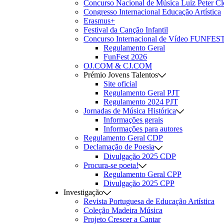
Concurso Nacional de Música Luiz Peter C
Congresso Internacional Educação Artística
Erasmus+
Festival da Canção Infantil
Concurso Internacional de Vídeo FUNFES
Regulamento Geral
FunFest 2026
OJ.COM & CJ.COM
Prémio Jovens Talentos
Site oficial
Regulamento Geral PJT
Regulamento 2024 PJT
Jornadas de Música Histórica
Informações gerais
Informações para autores
Regulamento Geral CDP
Declamação de Poesia
Divulgação 2025 CDP
Procura-se poeta!
Regulamento Geral CPP
Divulgação 2025 CPP
Investigação
Revista Portuguesa de Educação Artística
Coleção Madeira Música
Projeto Crescer a Cantar