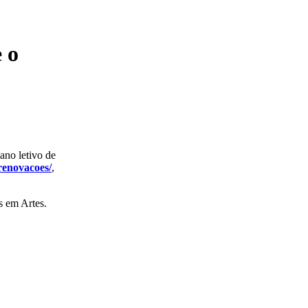
 o
ano letivo de
renovacoes/
,
s em Artes.