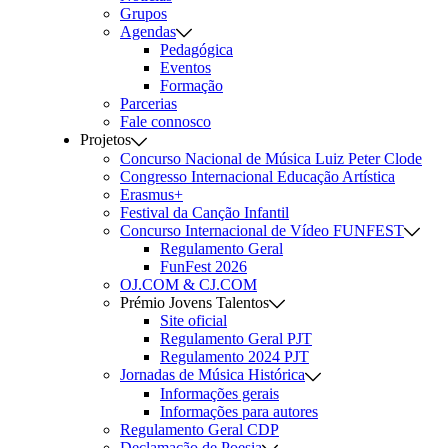
Grupos
Agendas
Pedagógica
Eventos
Formação
Parcerias
Fale connosco
Projetos
Concurso Nacional de Música Luiz Peter Clode
Congresso Internacional Educação Artística
Erasmus+
Festival da Canção Infantil
Concurso Internacional de Vídeo FUNFEST
Regulamento Geral
FunFest 2026
OJ.COM & CJ.COM
Prémio Jovens Talentos
Site oficial
Regulamento Geral PJT
Regulamento 2024 PJT
Jornadas de Música Histórica
Informações gerais
Informações para autores
Regulamento Geral CDP
Declamação de Poesia