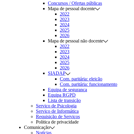
Concursos / Ofertas públicas
Mapa de pessoal docente
2022
2023
2024
2025
2026
Mapa de pessoal não docente
2022
2023
2024
2025
2026
SIADAP
Com. paritária: eleição
Com. paritária: funcionamento
Equipa de segurança
Equipa RGPD
Lista de transição
Serviço de Psicologia
Serviço de Informática
Requisição de Serviços
Politica de privacidade
Comunicação
Notícias