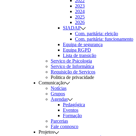
2022
2023
2024
2025
2026
SIADAP
Com. paritária: eleição
Com. paritária: funcionamento
Equipa de segurança
Equipa RGPD
Lista de transição
Serviço de Psicologia
Serviço de Informática
Requisição de Serviços
Politica de privacidade
Comunicação
Notícias
Grupos
Agendas
Pedagógica
Eventos
Formação
Parcerias
Fale connosco
Projetos