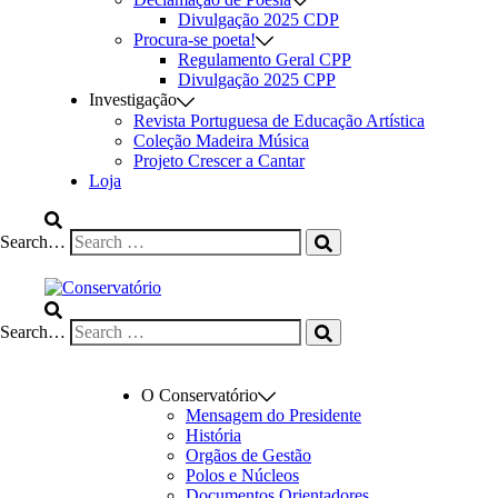
Divulgação 2025 CDP
Procura-se poeta!
Regulamento Geral CPP
Divulgação 2025 CPP
Investigação
Revista Portuguesa de Educação Artística
Coleção Madeira Música
Projeto Crescer a Cantar
Loja
Search…
Search…
O Conservatório
Mensagem do Presidente
História
Orgãos de Gestão
Polos e Núcleos
Documentos Orientadores