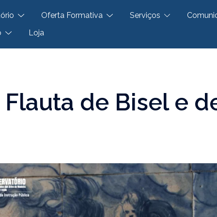
ório
Oferta Formativa
Serviços
Comuni
o
Loja
Flauta de Bisel e d