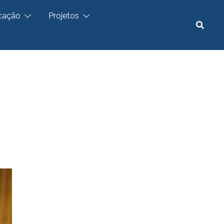
cação
Projetos